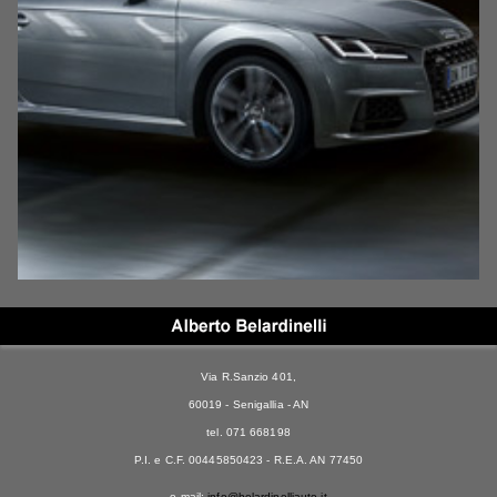
Via R.Sanzio 401,
60019 - Senigallia - AN
tel. 071 668198
P.I. e C.F. 00445850423 - R.E.A. AN 77450
e-mail:
info@belardinelliauto.it